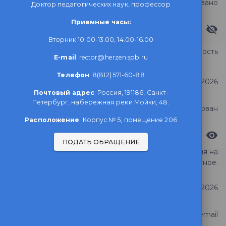
Статус обращения
Зарегистрировано
Доктор педагогических наук, профессор
Приемные часы:
Видимость ответа
Вторник 10.00-13.00, 14.00-16.00
благодарность
Тема обращения
E-mail
: rector@herzen.spb.ru
Телефон
: 8(812) 571-60-88
Дата регистрации
14 июля 2026
Почтовый адрес
: Россия, 191186, Санкт-
Петербург, набережная реки Мойки, 48.
Статус обращения
Ответ опубликован
Расположение
: Корпус № 5, помещение 206
Видимость ответа
ПОДАТЬ ОБРАЩЕНИЕ
Перевод с платного обучения на
Тема обращения
бесплатное.
Дата регистрации
4 июля 2026
Статус обращения
Ответ на email