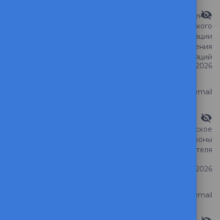
Видимость ответа
Коллективное обращение
студентов филологического
факультета по вопросу организации
Тема обращения
защит ВКР и рассмотрения
апелляций
Дата регистрации
23 июня 2026
Статус обращения
Ответ на email
Видимость ответа
Принуждение и психологическое
давление со стороны
Тема обращения
преподавателя
Дата регистрации
16 июня 2026
Статус обращения
Ответ на email