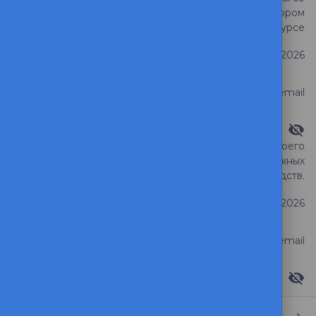
второй смены на первую на втором
Тема обращения
курсе
Дата регистрации
2 июня 2026
Статус обращения
Ответ на email
Видимость ответа
Прошу проверить статус моего
заявления на возврат денежных
Тема обращения
средств.
Дата регистрации
1 июня 2026
Статус обращения
Ответ на email
Видимость ответа