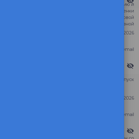
Видимость ответа
Жалоба на дискриминацию и
умышленное занижение оценки
Тема обращения
преподавателем Фроловой
Натальей Николаевной
Дата регистрации
16 июня 2026
Статус обращения
Ответ на email
Видимость ответа
Выход в академический отпуск
Тема обращения
Дата регистрации
7 июня 2026
Статус обращения
Ответ на email
Видимость ответа
Просьба о переводе группы со