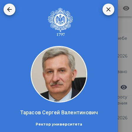
Электронная приемная РГПУ им. А. И. Герцена
Сортировать по
Об учебе
Тема обращения
Дата регистрации
6 августа 2026
Статус обращения
Зарегистрировано
Видимость ответа
Обратный звонок по вопросу
Тема обращения
поступления
Тарасов Сергей Валентинович
Дата регистрации
31 июля 2026
Ректор университета