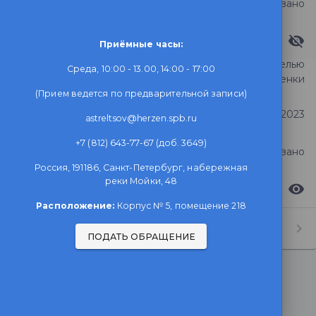
Статус обращения
Зарегистрировано
Видимость ответа
Приёмные часы:
Повторная аттестация с целью
Среда, 10:00 - 13.00, 14:00 - 17:00
Тема обращения
повышения оценки
(Прием ведется по предварительной записи)
Дата регистрации
30 сентября 2023
astreltsov@herzen.spb.ru
+7 (812) 643-77-67 (доб. 3649)
Статус обращения
Зарегистрировано
Россия, 191186, Санкт-Петербург, набережная
реки Мойки, 48
Видимость ответа
Расположение:
Корпус № 5, помещение 218
10
Строк на странице:
1-3 из 3
ПОДАТЬ ОБРАЩЕНИЕ