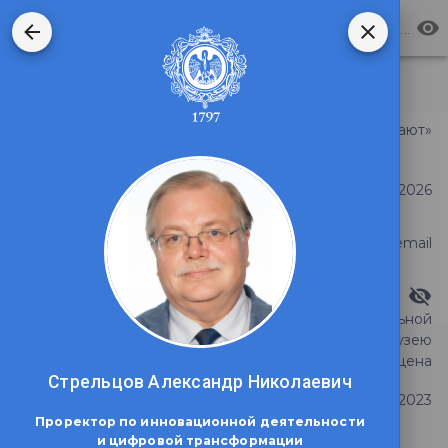
Электронная приемная РГПУ им. А. И. Герцена
Сортировать по
Проект «Голоса России оживают»
Тема обращения
Дата регистрации
26 июня 2026
Статус обращения
Ответ на email
Видимость ответа
проведение ознакомительной
экскурсии по территории и музею
Тема обращения
РГПУ им. А.И. Герцена
Стрельцов Александр Николаевич
Дата регистрации
13 ноября 2023
Проректор по инновационной деятельности
и цифровой трансформации